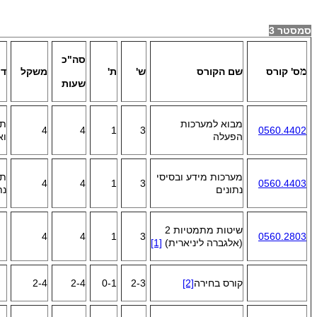
סמסטר 3
סה"כ
מ
ס' קורס
שם הקורס
ש'
ת'
משקל
דר
שעות
מבוא למערכות
תכ
4
4
1
3
0560.4402
הפעלה
וא
מערכות מידע ובסיסי
תכ
4
4
1
3
0560.4403
נתונים
נת
שיטות מתמטיות 2
4
4
1
3
0560.2803
(אלגברה ליניארית)
[1]
קורס בחירה
[2]
2-3
0-1
2-4
2-4