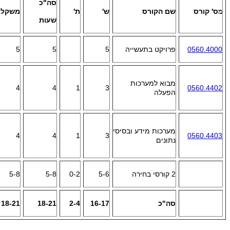
סה"כ
ס' קורס
שם הקורס
ש'
ת'
משקל
מ
שעות
0560.4000
פרויקט בתעשייה
5
5
5
מבוא למערכות
4
4
1
3
0560.4402
הפעלה
מערכות מידע ובסיסי
4
4
1
3
0560.4403
נתונים
2 קורסי בחירה
5-6
0-2
5-8
5-8
סה"כ
16-17
2-4
18-21
18-21