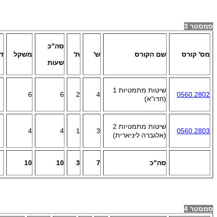
סמסטר 3
סה"כ
מס' קורס
שם הקורס
ש'
ת'
משקל
ד
שעות
שיטות מתמטיות 1
6
6
2
4
0560.2802
(חדו"א)
שיטות מתמטיות 2
4
4
1
3
0560.2803
(אלגברה ליניארית)
סה"כ
7
3
10
10
סמסטר 4