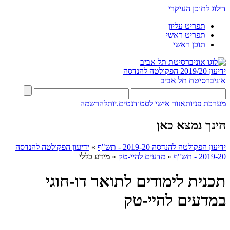
דילוג לתוכן העיקרי
תפריט עליון
תפריט ראשי
תוכן ראשי
ידיעון 2019/20
הפקולטה להנדסה
אוניברסיטת תל אביב
מערכת פניות
אזור אישי לסטודנטים.יות
להרשמה
הינך נמצא כאן
ידיעון הפקולטה להנדסה 2019-20 - תש"ף
»
ידיעון הפקולטה להנדסה
2019-20 - תש"ף
»
מדעים להיי-טק
»
מידע כללי
תכנית לימודים לתואר דו-חוגי
במדעים להיי-טק