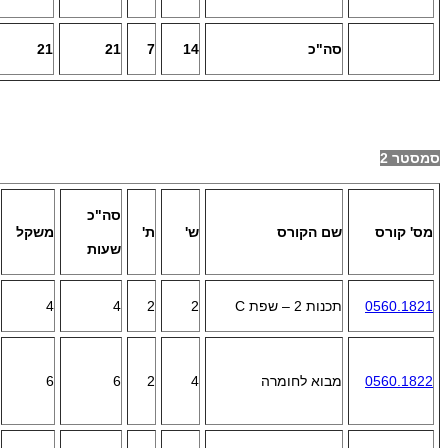
סה"כ
14
7
21
21
סמסטר 2
סה"כ
מס' קורס
שם הקורס
ש'
ת'
משקל
שעות
0560.1821
תכנות 2 – שפת
C
2
2
4
4
0560.1822
מבוא לחומרה
4
2
6
6