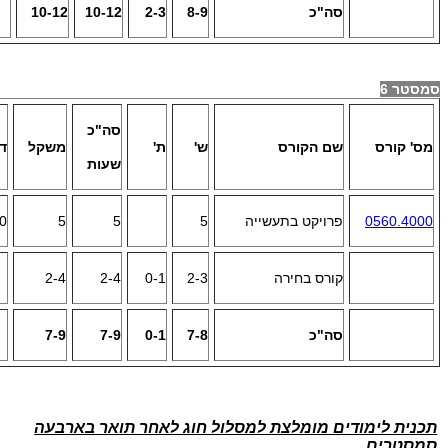
סה"כ
8-9
2-3
10-12
10-12
סמסטר 6
סה"כ
מס' קורס
שם הקורס
ש'
ת'
משקל
ד
שעות
0560.4000
פרויקט בתעשייה
5
5
5
30 ש"ס
קורס בחירה
2-3
0-1
2-4
2-4
סה"כ
7-8
0-1
7-9
7-9
תכנית לימודים מומלצת למסלול חוג לאחר תואר בארבעה
סמסטרים