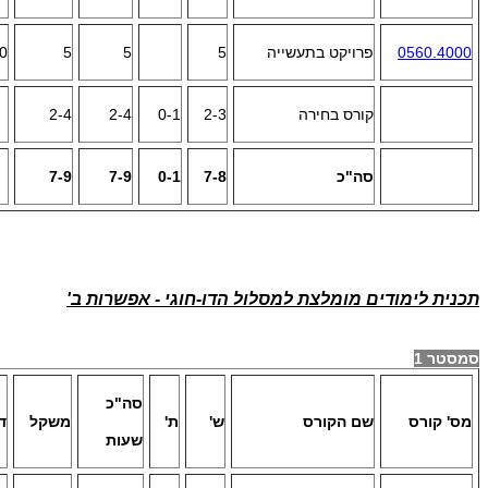
0560.4000
פרויקט בתעשייה
5
5
5
30 ש"ס
קורס בחירה
2-3
0-1
2-4
2-4
סה"כ
7-8
0-1
7-9
7-9
תכנית לימודים מומלצת למסלול הדו-חוגי - אפשרות ב'
סמסטר 1
סה"כ
מס' קורס
שם הקורס
ש'
ת'
משקל
ד
שעות