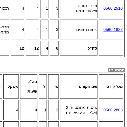
מבני נתונים
0560.2510
3
1
4
4
תכנות-
ואלגוריתמים
מבוא 
0560.1823
ניתוח נתונים
3
1
4
4
מתמטי
סה"כ
8
4
12
12
סמסטר 3
סה"כ
מס' קורס
שם הקורס
ש'
ת'
משקל
ד
שעות
שיטות מתמטיות 2
4
4
1
3
0560.2803
(אלגברה ליניארית)