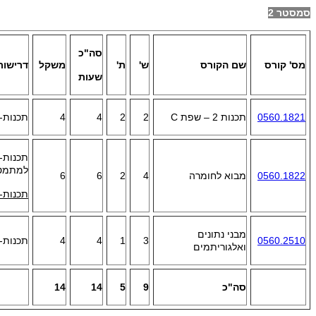
סמסטר 2
סה"כ
מס' קורס
שם הקורס
ש'
ת'
משקל
דרישות
שעות
0560.1821
תכנות 2 – שפת
C
2
2
4
4
תכנות-פ
תכנות-פ
למתמטי
0560.1822
מבוא לחומרה
4
2
6
6
תכנות-
מבני נתונים
0560.2510
3
1
4
4
תכנות-פ
ואלגוריתמים
סה"כ
9
5
14
14