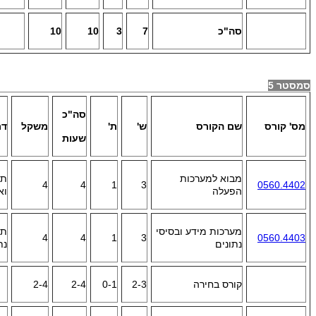
סה"כ
7
3
10
10
סמסטר 5
סה"כ
מס' קורס
שם הקורס
ש'
ת'
משקל
דר
שעות
מבוא למערכות
תכ
4
4
1
3
0560.4402
הפעלה
וא
מערכות מידע ובסיסי
תכ
4
4
1
3
0560.4403
נתונים
נת
קורס בחירה
2-3
0-1
2-4
2-4