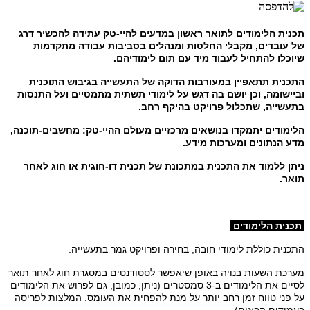
תכנית הלימודים לתואר ראשון במדעים להיי-טק עתידה להכשיר דרג
של עובדים, מקבלי החלטות ומנהלים בסביבות עבודה מתקדמות
שיוכלו להתחיל לעבוד מיד עם תום לימודיהם.
התכנית תתאפיין במעורבות הדוקה של התעשייה בגיבוש התוכנית
וביישומה, וכן יושם בה דגש על לימודי תשתית מתמטיים ועל התנסות
בתעשייה, שתכלול פרויקט בהיקף רחב.
הלימודים יתמקדו בנושאים מרכזיים מעולם ההיי-טק: מחשבים-תוכנה,
מדע הנתונים ומערכות מידע.
ניתן ללמוד את התכנית במתכונת של תכנית דו-חוגית או חוג לאחר
תואר.
תכנית הלימודים
התכנית כוללת לימודי חובה, בחירה ופרויקט גמר בתעשייה.
מערכת השעות בנויה באופן שיאפשר לסטודנטים במסגרת חוג לאחר תואר
לסיים את הלימודים ב-3 סמסטרים (ניתן, כמובן, גם לפרוש את הלימודים
על פני טווח זמן רחב יותר על מנת להפחית את העומס. המלצות לפריסה
בעמודים הבאים).