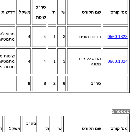
סה"כ
מס' קורס
שם הקורס
ש'
ת'
משקל
דרישות 
שעות
מבוא לה
0560.1823
ניתוח נתונים
3
1
4
4
מתמטיות 
מבוא ללמידה
4
4
1
3
0560.1824
מכונה
תכנות-פי
סה"כ
6
2
8
8
סמסטר 5
סה"כ
מס' קורס
שם הקורס
ש'
ת'
משקל
דר