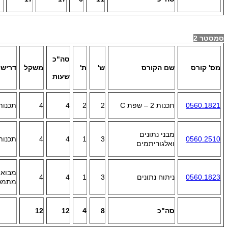
סמסטר 2
סה"כ
מס' קורס
שם הקורס
ש'
ת'
משקל
דרישו
שעות
0560.1821
תכנות 2 – שפת
C
2
2
4
4
תכנות-
מבני נתונים
0560.2510
3
1
4
4
תכנות-
ואלגוריתמים
מבוא 
0560.1823
ניתוח נתונים
3
1
4
4
מתמטי
סה"כ
8
4
12
12