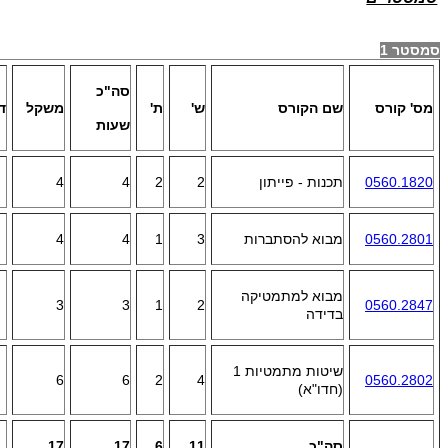
סמסטר 1
סה"כ
מס' קורס
שם הקורס
ש'
ת'
משקל
ד
שעות
0560.1820
תכנות - פייתון
2
2
4
4
0560.2801
מבוא להסתברות
3
1
4
4
מבוא למתמטיקה
3
3
1
2
0560.2847
בדידה
שיטות מתמטיות 1
6
6
2
4
0560.2802
(חדו"א)
סה"כ
11
6
17
17