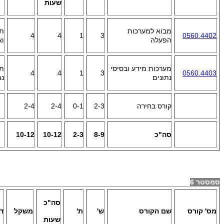
שעות
מבוא למערכות
תכ
4
4
1
3
0560.4402
הפעלה
וא
מערכות מידע ובסיסי
תכ
4
4
1
3
0560.4403
נתונים
נת
קורס בחירה
2-3
0-1
2-4
2-4
סה"כ
8-9
2-3
10-12
10-12
סמסטר 6
סה"כ
מס' קורס
שם הקורס
ש'
ת'
משקל
ד
שעות