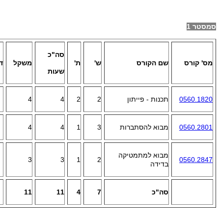
סמסטר 1
סה"כ
מס' קורס
שם הקורס
ש'
ת'
משקל
ד
שעות
0560.1820
תכנות - פייתון
2
2
4
4
0560.2801
מבוא להסתברות
3
1
4
4
מבוא למתמטיקה
3
3
1
2
0560.2847
בדידה
סה"כ
7
4
11
11