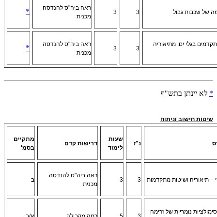
ראה ביה"ס להנדסה
*
ה של שכבות גבול
3
3
מכנית
קדמים בגלי ים: מתיאוריה
ראה ביה"ס להנדסה
*
3
3
מכנית
*
לא יינתן בתש"ף
שיטות חישוב וניתוח
שעות
מתקיים
ס
נ"ז
דרישות קדם
לימוד
בסמ'
ראה ביה"ס להנדסה
 – תיאוריה ושיטות מתקדמות
3
3
ב
מכנית
מולציות נומריות של זרימה
3
5
רמה מקבילה
א/ב