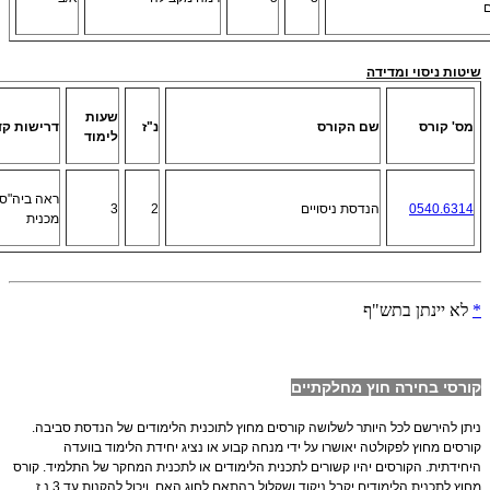
ם
שיטות ניסוי ומדידה
שעות
מס' קורס
שם הקורס
נ"ז
דרישות ק
לימוד
ראה ביה"ס
0540.6314
הנדסת ניסויים
2
3
מכנית
*
לא יינתן בתש"ף
קורסי בחירה חוץ מחלקתיים
ניתן להירשם לכל היותר לשלושה קורסים מחוץ לתוכנית הלימודים של הנדסת סביבה.
קורסים מחוץ לפקולטה יאושרו על ידי מנחה קבוע או נציג יחידת הלימוד בוועדה
היחידתית. הקורסים יהיו קשורים לתכנית הלימודים או לתכנית המחקר של התלמיד. קורס
מחוץ לתכנית הלימודים יקבל ניקוד ושקלול בהתאם לחוג האם, ויכול להקנות עד 3 נ.ז.