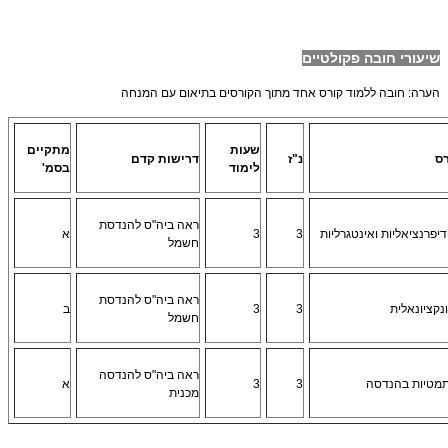
שיעורי חובה פקולטיים
הערה: חובה ללמוד קורס אחד מתוך הקורסים בתיאום עם המנחה
שעות
מתקיים
ס
נ"ז
דרישות קדם
לימוד
בסמ'
ראה ביה"ס להנדסת
יפרנציאליות ואינטגרליות
3
3
א
חשמל
ראה ביה"ס להנדסת
נקציונאלית
3
3
ב
חשמל
ראה ביה"ס להנדסה
תמטיות בהנדסה
3
3
א
מכנית