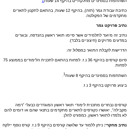
השתתפות בסמינרים מחלקתיים בהיקף 14 שעות
1
כתיבת עבודת גמר (תזה), בהיקף 12 שעות, בהתאם לתקנון לתארים
מתקדמים של הפקולטה.
נתיב פרויקט גמר
נתיב זה מיועד לתלמידים אשר סיימו תואר ראשון בהנדסה, ובוגרים
במדעים מדויקים (חיצוניים בלבד).
הדרישות לקבלת התואר במסלול זה:
סיום קורסים בהיקף 36 נ.ז. לפחות בהתאם לתכנית הלימודים בממוצע 75
לפחות.
1
השתתפות בסמינרים בהיקף 8 שעות
.
ביצוע פרויקט בהיקף 3 נ.ז.
קורסים נבחרים מתכנית לימודי תואר ראשון המוגדרים כבעלי "רמה
מקבילה", יאושרו כקורסים לתארים מתקדמים בתנאי שהם או דומים להם
לא נלמדו לתואר ראשון, כמפורט להלן:
נתיב מחקרי:
ניתן ללמוד עד שלושה קורסים בהיקף 9 נ.ז. קורס נוסף יילקח