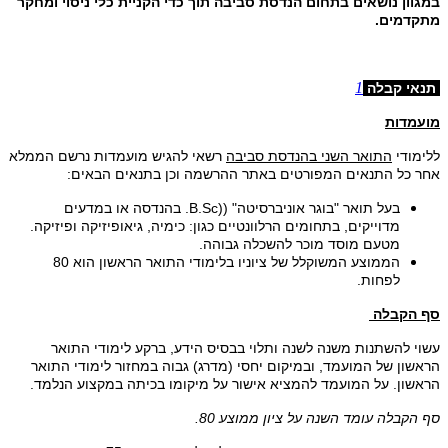
במגוון נושאים בתחום הנדסת סביבה תוך כדי הקניית כלי ניסוי ומחקר
מתקדמים.
1
תנאי קבלה
מועמדות
ללימודי
התואר השני בהנדסת סביבה
רשאי להגיש מועמדות נרשם הממלא
אחר כל התנאים המפורטים באתר ההרשמה וכן בתנאים הבאים:
בעל תואר "בוגר אוניברסיטה" ((B.Sc. בהנדסה או במדעים
מדוייקים, בתחומים הרלוונטיים כגון: כימיה, גיאופיזיקה ופיזיקה.
מטעם מוסד מוכר להשכלה גבוהה.
הממוצע המשוקלל של ציוניו בלימודי התואר הראשון הוא 80
לפחות.
סף הקבלה
עשוי להשתנות משנה לשנה ותלוי בבסיס הידע, ברקע לימודי התואר
הראשון של המועמד, ובמיקום יחסי (מדרג) גבוה במחזור לימודי התואר
הראשון. על המועמד להמציא אישור על מיקומו בכיתה במקצוע הנלמד.
סף הקבלה עומד השנה על ציון ממוצע 80.