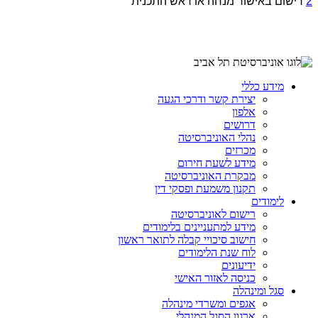
2
רישום באישור מנחה או ראש התכנית
מידע כללי
יצירת קשר ודרכי הגעה
אלפון
דרושים
נהלי האוניברסיטה
מכרזים
מידע לשעת חירום
מבקרת האוניברסיטה
תקנון משמעת ופסקי דין
לימודים
רישום לאוניברסיטה
מידע למתעניינים בלימודים
חישוב סיכויי קבלה לתואר ראשון
לוח שנת הלימודים
ידיעונים
כניסה לאזור האישי
סגל ומינהלה
אגפים ומשרדי מינהלה
ארגון הסגל המנהלי