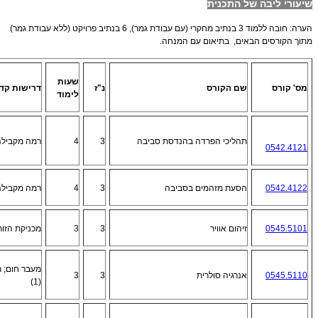
שיעורי ליבה של התכנית
הערה: חובה ללמוד 3 בנתיב מחקרי (עם עבודת גמר), 6 בנתיב פרויקט (ללא עבודת גמר)
מתוך הקורסים הבאים, בתיאום עם המנחה.
שעות
מס' קורס
שם הקורס
נ"ז
דרישות קד
לימוד
תהליכי הפרדה בהנדסת סביבה
3
4
רמה מקבילה
0542.4121
0542.4122
הסעת מזהמים בסביבה
3
4
רמה מקבילה
0545.5101
זיהום אוויר
3
3
מכניקת הזורמ
מעבר חום; 
0545.5110
אנרגיה סולרית
3
3
(1)