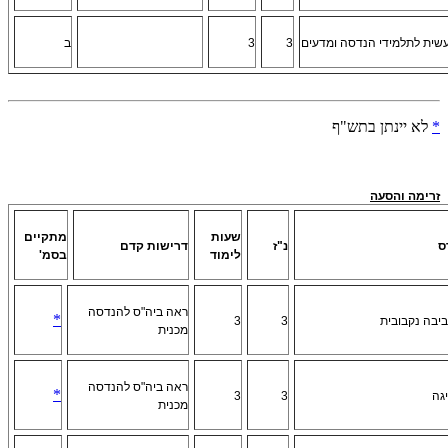
שית לתלמידי הנדסה ומדעים
3
3
ב
*
לא יינתן בתש"ף
זרימה והסעה
שעות
מתקיים
ס
נ"ז
דרישות קדם
לימוד
בסמ'
ראה ביה"ס להנדסה
*
יבה נקבובית
3
3
מכנית
ראה ביה"ס להנדסה
*
גה
3
3
מכנית