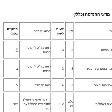
מדעי ההנדסה (כללי)
שעות
מתקיים
ס
נ"ז
דרישות קדם
לימוד
בסמ'
ראה ביה"ס להנדסה
*
 - הסעה
3
3
מכנית
ראה ביה"ס להנדסה
ועה בהשראת הטבע
3
3
ב
מכנית
בר חום וחומר
3
4
רמה מקבילה
ב
הדרכה אישית - מומלץ
ללא
עית באנגלית
2+2
לתלמידים במסלול עם
א/ב
נ"ז
תיזה