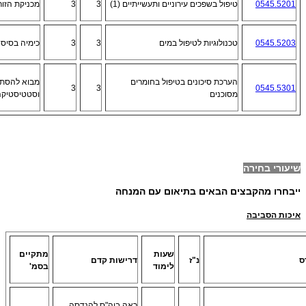
0545.5201
טיפול בשפכים עירוניים ותעשייתיים (1)
3
3
מכניקת הזורמ
0545.5203
טכנולוגיות לטיפול במים
3
3
כימיה בסיס
הערכת סיכונים בטיפול בחומרים
מבוא להסתב
3
3
0545.5301
מסוכנים
וסטטיסטיקה
שיעורי בחירה
ייבחרו מהקבצים הבאים בתיאום עם המנחה
איכות הסביבה
שעות
מתקיים
ס
נ"ז
דרישות קדם
לימוד
בסמ'
ראה ביה"ס להנדסה