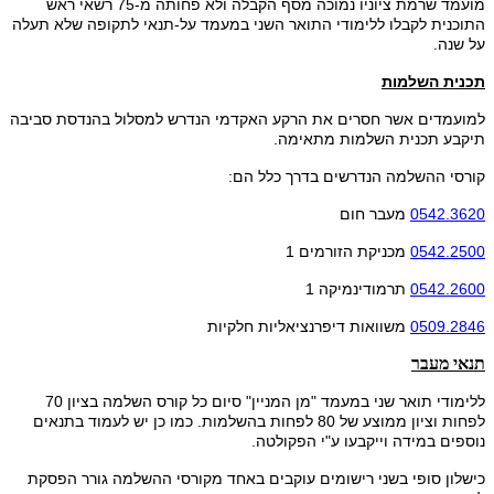
מועמד שרמת ציוניו נמוכה מסף הקבלה ולא פחותה מ-75 רשאי ראש
התוכנית לקבלו ללימודי התואר השני במעמד על-תנאי לתקופה שלא תעלה
על שנה.
תכנית השלמות
למועמדים אשר חסרים את הרקע האקדמי הנדרש למסלול בהנדסת סביבה
תיקבע תכנית השלמות מתאימה.
קורסי ההשלמה הנדרשים בדרך כלל הם:
0542.3620
מעבר חום
0542.2500
מכניקת הזורמים 1
0542.2600
תרמודינמיקה 1
0509.2846
משוואות דיפרנציאליות חלקיות
תנאי מעבר
ללימודי תואר שני במעמד "מן המניין" סיום כל קורס השלמה בציון 70
לפחות וציון ממוצע של 80 לפחות בהשלמות. כמו כן יש לעמוד בתנאים
נוספים במידה וייקבעו ע"י הפקולטה.
כישלון סופי בשני רישומים עוקבים באחד מקורסי ההשלמה גורר הפסקת