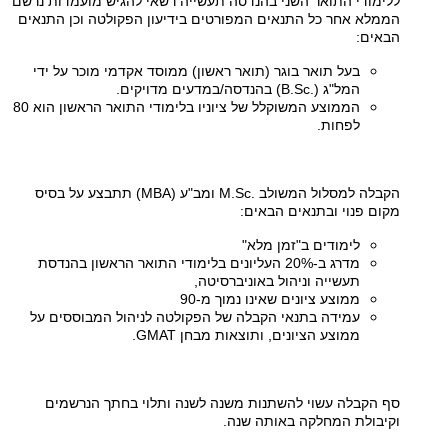
ללימודי התואר השני בהנדסה תעשייה רשאי להגיש מועמדות נרשם
הממלא אחר כל התנאים המפורטים בידיעון הפקולטה וכן התנאים
הבאים:
בעל תואר בוגר (תואר ראשון) ממוסד אקדמי מוכר על ידי
המל"ג (.
(B.Sc
בהנדסה/במדעים מדויקים.
הממוצע המשוקלל של ציוניו בלימודי התואר הראשון הוא 80
לפחות.
הקבלה למסלול המשולב
M.Sc.
ומב"ע
(MBA)
תתבצע על בסיס
מקום פנוי ובתנאים הבאים:
לימודים ב"זמן מלא"
מדרג ב-20% העליונים בלימודי התואר הראשון בהנדסת
תעשייה וניהול באוניברסיטה,
ממוצע ציונים שאינו נמוך מ-90
עמידה בתנאי הקבלה של הפקולטה לניהול המבוססים על
ממוצע הציונים, ותוצאות מבחן
GMAT
.
סף הקבלה עשוי להשתנות משנה לשנה ותלוי בחתך הנרשמים
וקיבולת המחלקה באותה שנה.