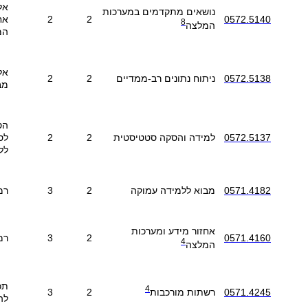
אל
נושאים מתקדמים במערכות
0572.5140
2
2
אח
8
המלצה
המ
אל
0572.5138
ניתוח נתונים רב-ממדיים
2
2
מב
הס
0572.5137
למידה והסקה סטטיסטית
2
2
לס
לל
0571.4182
מבוא ללמידה עמוקה
2
3
רמ
אחזור מידע ומערכות
0571.4160
2
3
רמ
4
המלצה
תכ
4
3
2
0571.4245
רשתות מורכבות
לה