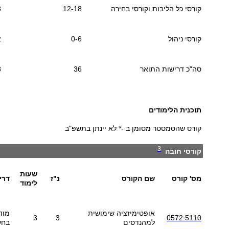
קורסי כל הליבות וקורסי בחירה
12-18
8
קורסי ניהול
0-6
2
סה"כ דרישות התואר
36
8
תוכנית הלימודים
קורס שהסמסטר מסומן ב -* לא יינתן בתשפ"ב
3
קורסי חובה
שעות
מס' קורס
שם הקורס
נ"ז
דרי
לימוד
אופטימיזציה שימושית
מוד
3
3
0572.5110
למהנדסים
בחק