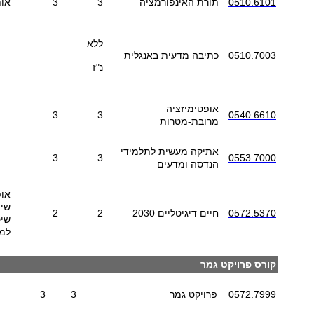
0510.6101
תורת האינפורמציה
3
3
אות
ללא
0510.7003
כתיבה מדעית באנגלית
נ"ז
אופטימיזציה
3
3
0540.6610
מרובת-מטרות
אתיקה מעשית לתלמידי
3
3
0553.7000
הנדסה ומדעים
אופ
שימ
0572.5370
חיים דיגיטליים 2030
2
2
שיט
למה
קורס פרויקט גמר
0572.7999
פרויקט גמר
3
3