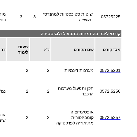
שיטות סטוכסטיות למהנדסי
מוד
3
3
05725225
תעשייה
בחק
קורסי ליבה בהתמחות בתפעול ולוגיסטיקה
שעות
מס' קורס
שם הקורס
נ"ז
דרי
לימוד
0572.5201
מערכות דינמיות
2
2
תכן ותפעול מערכות
0572.5256
2
2
נמ"
הרכבה
אופטימיזציה
אופ
0572.5257
קומבינטורית -
2
2
שימ
מתיאוריה לפרקטיקה