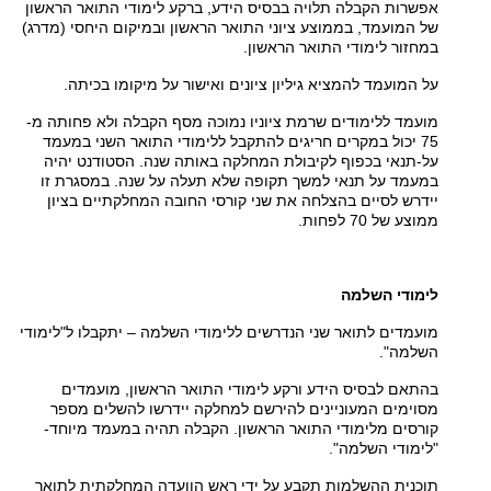
אפשרות הקבלה תלויה בבסיס הידע, ברקע לימודי התואר הראשון
של המועמד, בממוצע ציוני התואר הראשון ובמיקום היחסי (מדרג)
במחזור לימודי התואר הראשון.
על המועמד להמציא גיליון ציונים ואישור על מיקומו בכיתה.
מועמד ללימודים שרמת ציוניו נמוכה מסף הקבלה ולא פחותה מ-
75 יכול במקרים חריגים להתקבל ללימודי התואר השני במעמד
על-תנאי בכפוף לקיבולת המחלקה באותה שנה. הסטודנט יהיה
במעמד על תנאי למשך תקופה שלא תעלה על שנה. במסגרת זו
יידרש לסיים בהצלחה את שני קורסי החובה המחלקתיים בציון
ממוצע של 70 לפחות.
לימודי השלמה
מועמדים לתואר שני הנדרשים ללימודי השלמה – יתקבלו ל"לימודי
השלמה".
בהתאם לבסיס הידע ורקע לימודי התואר הראשון, מועמדים
מסוימים המעוניינים להירשם למחלקה יידרשו להשלים מספר
קורסים מלימודי התואר הראשון. הקבלה תהיה במעמד מיוחד-
"לימודי השלמה".
תוכנית ההשלמות תקבע על ידי ראש הוועדה המחלקתית לתואר