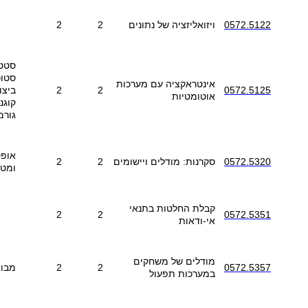
0572.5122
ויזואליזציה של נתונים
2
2
סטטי
סטוכ
אינטראקציה עם מערכות
0572.5125
2
2
ביצו
אוטומטיות
קוגנ
גורמ
אופט
0572.5320
סקרנות: מודלים ויישומים
2
2
ומטה
קבלת החלטות בתנאי
2
2
0572.5351
אי-ודאות
מודלים של משחקים
0572.5357
2
2
מבוא
במערכות תפעול