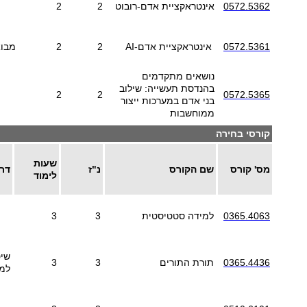
0572.5362
אינטראקציית אדם-רובוט
2
2
0572.5361
אינטראקציית אדם-
AI
2
2
מבוא
נושאים מתקדמים
בהנדסת תעשייה: שילוב
2
2
0572.5365
בני אדם במערכות ייצור
ממוחשבות
קורסי בחירה
שעות
מס' קורס
שם הקורס
נ"ז
דר
לימוד
0365.4063
למידה סטטיסטית
3
3
שיט
0365.4436
תורת התורים
3
3
למה