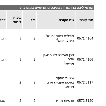
קורסי ליבה בהתמחות בהיבטים אנושיים במערכות
שעות
מס' קורס
שם הקורס
נ"ז
דריש
לימוד
מודלים כמותיים של
0571.4164
2
3
רמה 
4
ביצועי אנוש
תכן והערכה של ממשק
אדם
0571.4166
2
3
רמה 
4
מחשב
שיטות מחקר
0572.5117
באינטראקציית אדם
2
2
מחשב
0572.5120
פרטיות מידע
2
2
מבוא