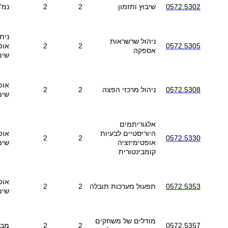
0572.5302
שיבוץ ותזמון
2
2
נמ"
נית
ניהול שרשראות
0572.5305
2
2
אופ
אספקה
שימ
אופ
0572.5308
ניהול מרכזי הפצה
2
2
שימ
אלגוריתמים
היוריסטיים לבעיות
אופ
2
2
0572.5330
אופטימיזציה
שימ
קומבינטורית
אופ
0572.5353
תפעול מערכות תובלה
2
2
שימ
מודלים של משחקים
0572.5357
2
2
מבו