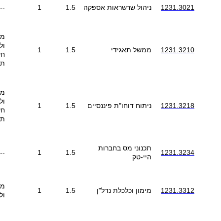
1231.3021
ניהול שרשראות אספקה
1.5
1
--
מב
ול
1231.3210
ממשל תאגידי
1.5
1
חש
תע
מב
ול
1231.3218
ניתוח דוחו"ת פיננסיים
1.5
1
חש
תע
תכנוני מס בחברות
--
1
1.5
1231.3234
היי-טק
מב
1231.3312
מימון וכלכלת נדל"ן
1.5
1
ול