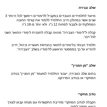
שלב צבירה
מיועד לתלמידים העובדים במקביל ללימודים ויימשך לכל היותר 3
שנים אשר במהלכן חייב התלמיד ללמוד את קורסי החובה
המחלקתיים ולצבור לפחות 12 נ"ז. ולא יותר מ-18 נ"ז.
קבלה ל"לימודי הצבירה" מהווה קבלה לתוכנית לימודי התואר השני
לכל דבר.
תלמיד הבוחר בלימודים לתואר בהנדסת תעשייה וניהול, חייב
להודיע על כך בסמסטר הראשון ללימודיו בשלב "הצבירה".
שלב "מן המניין"
בתום שלב הצבירה, יעבור התלמיד למעמד "מן המניין" בנתיב
המחקרי או בנתיב הפרויקט.
נתיב מחקרי
הקבלה לנתיב המחקרי מחייבת התקשרות עם מנחה קבוע לצורך
ביצוע מחקר לתזה.