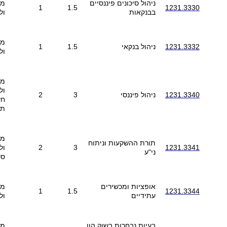
ניהול סיכונים פיננסיים
מב
1
1.5
1231.3330
בבנקאות
ול
מב
1231.3332
ניהול בנקאי
1.5
1
ול
מב
ול
1231.3340
ניהול פיננסי
3
2
חש
תע
מב
תורת ההשקעות וניתוח
1231.3341
3
2
ול
ני"ע
סט
אופציות ומכשירים
מב
1
1.5
1231.3344
עתידיים
ול
בעיות נבחרות בשוק הון
מב