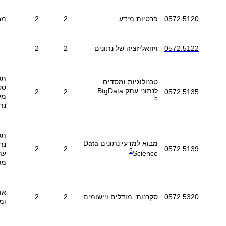
0572.5120
פרטיות מידע
2
2
מב
0572.5122
ויזואליזציה של נתונים
2
2
תכ
טכנולוגיות ומסדים
סט
לנתוני
עתק
Data
g
Bו
2
2
0572.5135
מע
5
נת
תכ
מבוא למדעי נתונים
Data
נת
2
2
0572.5139
5
עת
Science
מכ
או
0572.5320
סקרנות: מודלים ויישומים
2
2
ומ