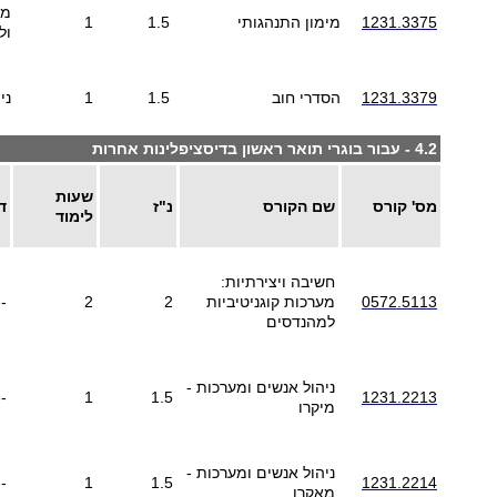
מב
1231.3375
מימון התנהגותי
1.5
1
ול
1231.3379
הסדרי חוב
1.5
1
ני
4.2 - עבור בוגרי תואר ראשון בדיסציפלינות אחרות
שעות
מס' קורס
שם הקורס
נ"ז
ד
לימוד
חשיבה ויצירתיות:
0572.5113
מערכות קוגניטיביות
2
2
--
למהנדסים
ניהול אנשים ומערכות -
--
1
1.5
1231.2213
מיקרו
ניהול אנשים ומערכות -
--
1
1.5
1231.2214
מאקרו