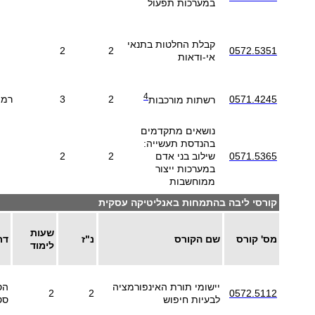
במערכות תפעול
קבלת החלטות בתנאי
2
2
0572.5351
אי-ודאות
4
0571.4245
2
3
רמה
רשתות מורכבות
נושאים מתקדמים
בהנדסת תעשייה:
0571.5365
שילוב בני אדם
2
2
במערכות ייצור
ממוחשבות
קורסי ליבה בהתמחות באנליטיקה עסקית
שעות
מס' קורס
שם הקורס
נ"ז
דר
לימוד
יישומי תורת האינפורמציה
הס
2
2
0572.5112
לבעיות חיפוש
סט