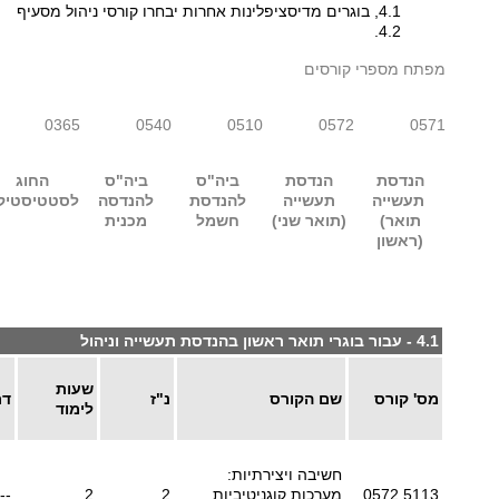
4.1, בוגרים מדיסציפלינות אחרות יבחרו קורסי ניהול מסעיף
4.2.
מפתח מספרי קורסים
0365
0540
0510
0572
0571
הנדסת
הנדסת
ביה"ס
ביה"ס
החוג
תעשייה
תעשייה
להנדסת
להנדסה
לסטטיסטיק
(תואר
(תואר שני)
חשמל
מכנית
ראשון)
4.1 - עבור בוגרי תואר ראשון בהנדסת תעשייה וניהול
שעות
מס' קורס
שם הקורס
נ"ז
דר
לימוד
חשיבה ויצירתיות:
0572.5113
מערכות קוגניטיביות
2
2
--