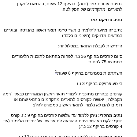
כתיבת עבודת גמר (תזה), בהיקף 12 שעות, בהתאם לתקנון
לתארים מתקדמים של הפקולטה.
נתיב פרויקט גמר
נתיב זה מיועד לתלמידים אשר סיימו תואר ראשון בהנדסה, ובוגרים
במדעים מדויקים (חיצוניים בלבד).
הדרישות לקבלת התואר במסלול זה:
סיום קורסים בהיקף 36 נ.ז. לפחות בהתאם לתוכנית הלימודים
בממוצע 75 לפחות.
1
השתתפות בסמינרים בהיקף 8 שעות
ביצוע פרויקט בהיקף 3 נ.ז.
קורסים נבחרים מתוכנית לימודי תואר ראשון המוגדרים כבעלי "רמה
מקבילה", יאושרו כקורסים לתארים מתקדמים בתנאי שהם או
דומים להם לא נלמדו לתואר ראשון, כמפורט להלן:
נתיב מחקרי:
ניתן ללמוד עד שלושה קורסים בהיקף 9 נ.ז. קורס
נוסף יילקח באישור ועדת ההוראה לתואר שני של יחידת הלימוד (עד
4 קורסים בהיקף 12 נ.ז.).
נתיב פרויקט
: ניתן ללמוד עד ארבעה קורסים בהיקף 12 נ.ז.