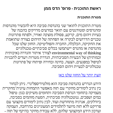
ראשת התוכנית - פרופ' הדס ממן
מטרת התוכנית
מטרת התוכנית לתואר שני בהנדסת סביבה היא להכשיר מהנדסות
ומהנדסים וסטודנטים עם תואר במדעים מדויקים בהבנה של
בעיות זיהום מים, קרקע, פסולת מוצקה ואוויר, ולפתח פתרונות
טכניים הדרושים לבקרה או הפחתה של הזיהום בצורה שתואמת
את החקיקה, הכלכלה, החברה והפוליטיקה. החזון שלנו שכל
מהנדסת או מהנדס יישתמשו בכלים סביבתיים-טכנולוגיים
environmental way of thinking לצורך איתור והגדרה (איכותית
וכמותית) של הבעיות הסביבתיות, הגדרת מטרות ויעדים לתכניות
לטיפול במפגעים, הצעה, בחינה ובחירה ופיתוח של פתרונות
טכנולוגיים לבעיית זיהום הסביבה.
קצת יותר על החזון שלנו כאן
הידע הנדרש בהנדסת סביבה הוא מולטידיספלינרי. ניתן לבחור
בין נתיב לימודים מחקרי עם תזה מאפשר התמחות עיונית־מחקרית
מעמיקה בתחומי הנדסת הסביבה ותחומים משיקים כגון: טיפול
במים ושפכים, ננוטכנולוגיה סביבתית, הסעת מזהמים בסביבה,
ביודלקים, אנרגיה מתחדשת ועוד, לבין נתיב לימודים מקצועי עם
פרויקט ללא תזה מיועד לתלמידים המעוניינים בהרחבה, העמקה
ועדכון הידע המקצועי שלהם, ללא עבודת מחקר בהיקף של תזה -