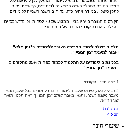
יאוחר מתום הסמסטר הרביעי ללימודיו. מומלץ לכן להירשם לכל
קורסי החובה במהלך השנה הראשונה ללימודים, כך שניתן יהיה
לתקן כישלון, במידה ויהיה כזה, עד תום השנה השנייה ללימודים.
הקורסים הנצברים יהיו בציון ממוצע של 70 לפחות, וכן נדרש לסיים
בהצלחה את כל קורסי החובה של בית הספר.
תלמיד בשלב לימודי הצבירה העובר ללימודים ב"זמן מלא"
יעבור למעמד "מן המניין".
בכל נתיב לימודים על התלמיד ללמוד לפחות 25% מהקורסים
במעמד "מן המניין".
1.ראה תקנון פקולטי
2.תנאי קבלה, פירוט שלבי הלימוד, חובות לימודים בכל שלב, תנאי
מעבר משנה לשנה, ותנאי מעבר לשלב "מן המניין" ראה תקנון תואר
שני החדש.
< הקודם
הבא >
שיעורי חובה