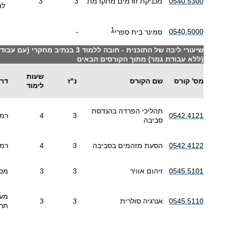
0540.5300
מכניקת זורמים מתקדמת
3
3
לה
1
-
0540.5000
סמינר בית ספרי
(ללא עבודת גמר) מתוך הקורסים הבאים
שעות
מס' קורס
שם הקורס
נ"ז
דרי
לימוד
תהליכי הפרדה בהנדסת
0542.4121
3
4
רמה
סביבה
0542.4122
הסעת מזהמים בסביבה
3
4
רמה
0545.5101
זיהום אוויר
3
3
מכנ
מעב
0545.5110
אנרגיה סולרית
3
3
תרמ