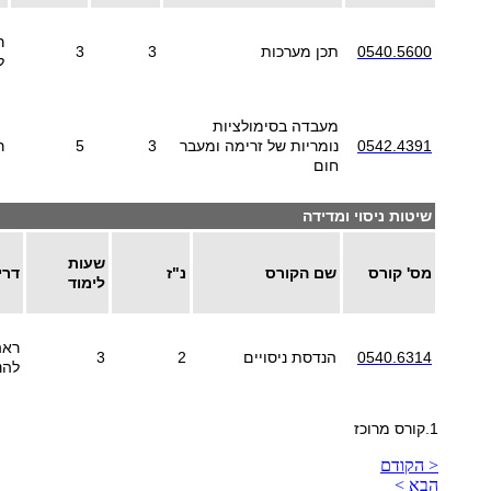
ר
0540.5600
תכן מערכות
3
3
ל
מעבדה בסימולציות
0542.4391
נומריות של זרימה ומעבר
3
5
ר
חום
שיטות ניסוי ומדידה
שעות
מס' קורס
שם הקורס
נ"ז
דרי
לימוד
ראה
0540.6314
הנדסת ניסויים
2
3
להנ
1.קורס מרוכז
< הקודם
הבא >