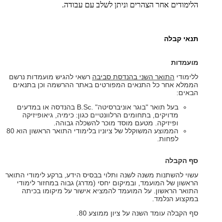
הלימודים אחר הצהרים וניתן לשלב עם עבודה.
תנאי קבלה
מועמדות
ללימודי
התואר השני בהנדסת סביבה
רשאי להגיש מועמדות נרשם
הממלא אחר כל התנאים המפורטים באתר ההרשמה וכן בתנאים
הבאים:
בעל תואר "בוגר אוניברסיטה"
.
B.Sc בהנדסה או במדעים
מדויקים, בתחומים הרלוונטיים כגון: כימיה, גיאופיזיקה
ופיזיקה. מטעם מוסד מוכר להשכלה גבוהה.
הממוצע המשוקלל של ציוניו בלימודי התואר הראשון הוא 80
לפחות.
סף הקבלה
עשוי להשתנות משנה לשנה ותלוי בבסיס הידע, ברקע לימודי התואר
הראשון של המועמד, ובמיקום יחסי (מדרג) גבוה במחזור לימודי
התואר הראשון. על המועמד להמציא אישור על מיקומו בכיתה
במקצוע הנלמד.
סף הקבלה עומד השנה על ציון ממוצע 80
.