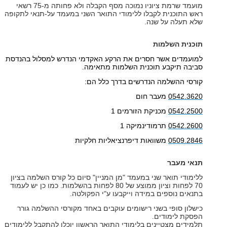
מועמד שרמת ציוניו נמוכה מסף הקבלה ולא פחותה מ-75 רשאי
ראש התוכנית לקבלו ללימודי התואר השני במעמד על-תנאי לתקופה
שלא תעלה על שנה.
תוכנית השלמות
למועמדים אשר חסרים את הרקע האקדמי הנדרש למסלול בהנדסת
סביבה תיקבע תוכנית השלמות מתאימה.
קורסי ההשלמה הנדרשים בדרך כלל הם:
0542.3620
מעבר חום
0542.2500
מכניקת הזורמים 1
0542.2600
תרמודינמיקה 1
0509.2846
משוואות דיפרנציאליות חלקיות
תנאי מעבר
ללימודי תואר שני במעמד "מן המניין" סיום כל קורס השלמה בציון
70 לפחות וציון ממוצע של 80 לפחות בהשלמות. כמו כן יש לעמוד
בתנאים נוספים במידה וייקבעו ע"י הפקולטה.
כישלון סופי בשני רישומים עוקבים באחד מקורסי ההשלמה גורר
הפסקת לימודים.
תלמידים מצטיינים בלימודי התואר הראשון יוכלו להתקבל ללימודים