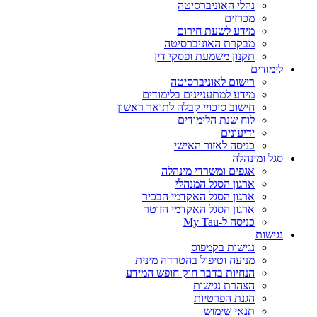
נהלי האוניברסיטה
מכרזים
מידע לשעת חירום
מבקרת האוניברסיטה
תקנון משמעת ופסקי דין
לימודים
רישום לאוניברסיטה
מידע למתעניינים בלימודים
חישוב סיכויי קבלה לתואר ראשון
לוח שנת הלימודים
ידיעונים
כניסה לאזור האישי
סגל ומינהלה
אגפים ומשרדי מינהלה
ארגון הסגל המנהלי
ארגון הסגל האקדמי הבכיר
ארגון הסגל האקדמי הזוטר
כניסה ל-My Tau
נגישות
נגישות בקמפוס
מניעה וטיפול בהטרדה מינית
הנחיות בדבר חוק חופש המידע
הצהרת נגישות
הגנת הפרטיות
תנאי שימוש