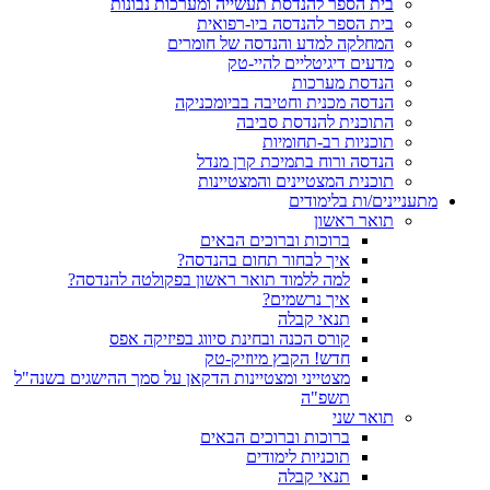
בית הספר להנדסת תעשייה ומערכות נבונות
בית הספר להנדסה ביו-רפואית
המחלקה למדע והנדסה של חומרים
מדעים דיגיטליים להיי-טק
הנדסת מערכות
הנדסה מכנית וחטיבה בביומכניקה
התוכנית להנדסת סביבה
תוכניות רב-תחומיות
הנדסה ורוח בתמיכת קרן מנדל
תוכנית המצטיינים והמצטיינות
מתעניינים/ות בלימודים
תואר ראשון
ברוכות וברוכים הבאים
איך לבחור תחום בהנדסה?
למה ללמוד תואר ראשון בפקולטה להנדסה?
איך נרשמים?
תנאי קבלה
קורס הכנה ובחינת סיווג בפיזיקה אפס
חדש! הקבץ מיוזיק-טק
מצטייני ומצטיינות הדקאן על סמך ההישגים בשנה"ל
תשפ"ה
תואר שני
ברוכות וברוכים הבאים
תוכניות לימודים
תנאי קבלה