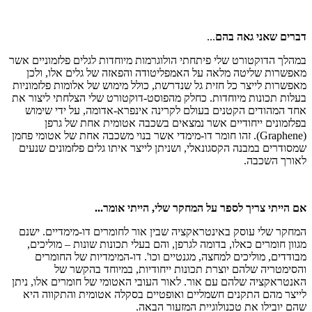
דברים שאני גאה בהם
...
במהלך הדוקטורט שלי פיתחתי הולוגרמות מיוחדות לגלים פלזמוניים אשר
מאפשרות שליטה מלאה על האמפליטודה והפאזה של גלים אלו, ולכן
מאפשרות לייצר כל חזית גל שנדרשת, כולל מימוש של אלומות פלזמוניות
בעלות תכונות מיוחדות. כחלק מהפוסט-דוקטורט שלי הצלחתי ליצור את
אחד המהודים הקטנים בעולם לקרינה אינפרא-אדומה, על ידי שימוש
בפלזמונים ייחודיים אשר נמצאים בשכבה אטומית אחת של גרפן
(
Graphene
). זהו חומר דו-מימדי אשר בנוי משכבה אחת של אטומי פחמן
שמסודרים במבנה הקסגונאלי, ושניתן לייצר איתו גלים פלזמונים שנעים
לאורך השכבה.
אם הייתי צריך לספר על המחקר שלי, הייתי אומר...
המחקר שלי עוסק באינטראקציה שבין אור לחומרים דו-מימדיים. ישנם
מגוון חומרים כאלו, בדומה לגרפן, והם בעלי תכונות שונות – מוליכים,
מבודדים, מוליכים למחצה, מגנטיים וכו'. דו-המימדיות של החומרים
והסימטריה שלהם יוצרת תכונות ייחודיות, במיוחד בהקשר של
האנטראקציה שלהם עם אור. לאור העובי האטומי של חומרים אלו, ניתן
לייצר מהם התקנים חשמליים ואופטיים בסקלה אטומית והתקווה היא
שהם יובילו את טכנולוגיית המזעור הבאה.