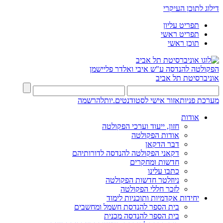
דילוג לתוכן העיקרי
תפריט עליון
תפריט ראשי
תוכן ראשי
הפקולטה להנדסה
ע"ש איבי ואלדר פליישמן
אוניברסיטת תל אביב
מערכת פניות
אזור אישי לסטודנטים.יות
להרשמה
אודות
חזון, ייעוד וערכי הפקולטה
אודות הפקולטה
דבר הדקאן
דקאני הפקולטה להנדסה לדורותיהם
חדשות ומחקרים
כתבו עלינו
ניוזלטר חדשות הפקולטה
לזכר חללי הפקולטה
יחידות אקדמיות ותוכניות לימוד
בית הספר להנדסת חשמל ומחשבים
בית הספר להנדסה מכנית