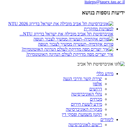
itaieps@tauex.tau.ac.il
ידיעות נוספות בנושא
אוניברסיטת תל אביב מובילה את ישראל בדירוג NTU...
פורום אקדמיה–תעשייה ממשיך לצבור תנופה
איך יוצרים מפה מדויקת לעולם הנהיגה האוטונומית?
מידע כללי
יצירת קשר ודרכי הגעה
אלפון
דרושים
נהלי האוניברסיטה
מכרזים
מידע לשעת חירום
מבקרת האוניברסיטה
תקנון משמעת ופסקי דין
לימודים
רישום לאוניברסיטה