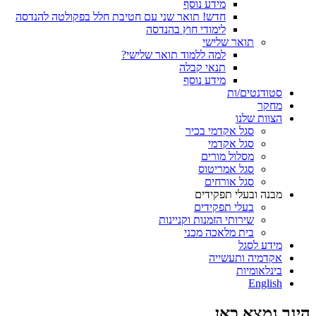
מידע נוסף
חדש! תואר שני עם חטיבת חלל בפקולטה להנדסה
לימודי חוץ בהנדסה
תואר שלישי
למה ללמוד תואר שלישי?
תנאי קבלה
מידע נוסף
סטודנטים/ות
מחקר
הצוות שלנו
סגל אקדמי בכיר
סגל אקדמי
מסלול מורים
סגל אמריטוס
סגל אורחים
מבנה ובעלי תפקידים
בעלי תפקידים
שירותי הזמנות וקניינות
בית מלאכה מכני
מידע לסגל
אקדמיה ותעשייה
בינלאומיות
English
הינך נמצא כאן