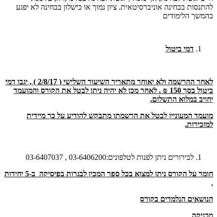
להתנסות בבחינה אוניברסיטאית. ציון נמוך או כישלון בבחינה לא יפגע
בהמשך הלימודים
דמי ביטול
לאחר ההרשמה ולא יאוחר מתאריך השיעור השלישי ( 2/8/17 ) , יגבו דמי
ביטול בסך 150 ₪ . לאחר מכן לא יהיה ניתן לבטל את הקורס והמועמד
יחויב במלוא התשלום.
מועמד המעוניין לבטל את הרשמתו מתבקש להודיע על כך מיידית
למזכירות.
לבירורים ניתן לפנות לטלפונים:03-6406200 , 03-6407037
חומר על הקורס ניתן למצוא בכל ספר המכין לבגרות בפיסיקה ב-5 יחידות
.
הנושאים הנלמדים בקורס
מכניקה