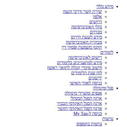
מידע כללי
יצירת קשר ודרכי הגעה
אלפון
דרושים
נהלי האוניברסיטה
מכרזים
מידע לשעת חירום
מבקרת האוניברסיטה
תקנון משמעת ופסקי דין
לימודים
רישום לאוניברסיטה
מידע למתעניינים בלימודים
חישוב סיכויי קבלה לתואר ראשון
לוח שנת הלימודים
ידיעונים
כניסה לאזור האישי
סגל ומינהלה
אגפים ומשרדי מינהלה
ארגון הסגל המנהלי
ארגון הסגל האקדמי הבכיר
ארגון הסגל האקדמי הזוטר
כניסה ל-My Tau
נגישות
נגישות בקמפוס