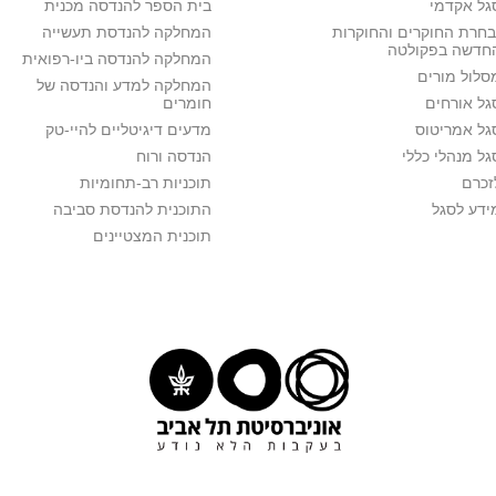
גל אקדמי
בית הספר להנדסה מכנית
בחרת החוקרים והחוקרות
המחלקה להנדסת תעשייה
חדשה בפקולטה
המחלקה להנדסה ביו-רפואית
סלול מורים
המחלקה למדע והנדסה של
גל אורחים
חומרים
גל אמריטוס
מדעים דיגיטליים להיי-טק
גל מנהלי כללי
הנדסה ורוח
זכרם
תוכניות רב-תחומיות
ידע לסגל
התוכנית להנדסת סביבה
תוכנית המצטיינים