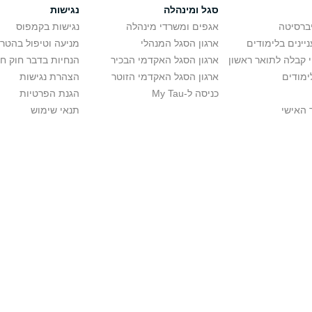
סגל ומינהלה
נגישות
יברסיטה
אגפים ומשרדי מינהלה
נגישות בקמפוס
יינים בלימודים
ארגון הסגל המנהלי
מניעה וטיפול בהטר
י קבלה לתואר ראשון
ארגון הסגל האקדמי הבכיר
הנחיות בדבר חוק ח
ימודים
ארגון הסגל האקדמי הזוטר
הצהרת נגישות
כניסה ל-My Tau
הגנת הפרטיות
 האישי
תנאי שימוש