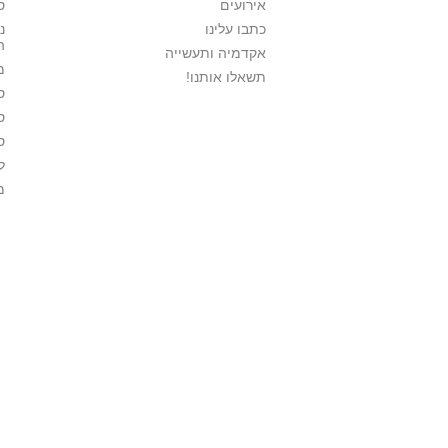
אירועים
ס
כתבו עלינו
נ
ה
אקדמיה ותעשייה
מ
תשאלו אותנו!
ס
ס
ס
ל
מ