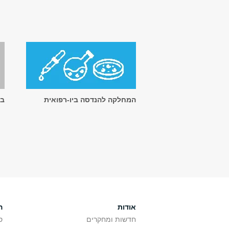
המחלקה להנדסה ביו-רפואית
בי
אודות
ה
חדשות ומחקרים
ס