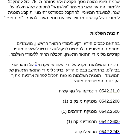
שרמת ציוניו נמוכה מסף הקבלה ולא פחותה מ- 75 יכול להתקבל
ללימודי התואר השני במעמד "על-תנאי" לתקופה שלא תעלה על
שנה. למועמד המעוניין להתקבל כסטודנט "חיצוני" תיקבע תוכנית
לימודים של קורסים מתואר שני עם תנאי מעבר למעמד "מן המניין".
​תוכנית השלמות
בהתאם לבסיס הידע ורקע לימודי התואר הראשון, מועמדים
מסוימים המעוניינים להירשם לפקולטה יידרשו להשלים מספר
קורסים מלימודי התואר הראשון. הקבלה תהיה ללימודי השלמה.
2
תוכנית ההשלמות תקבע על ידי האחראי אקדמי
על תואר שני
בביה"ס, בהתחשב בבסיס הידע וברקע לימודי התואר הראשון של
המועמד - תוכנית השלמות מוצעת תכלול לפחות ארבעה מתוך
הקורסים המפורטים מטה:
0542.2110
דינמיקה של גוף קשיח
0542.2200
מכניקת מוצקים (1)
0542.2500
מכניקת הזורמים (1)
0542.2600
תרמודינמיקה (1)
0542.3243
מבוא לבקרה