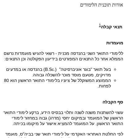
אודות תוכנית הלימודים
1
תנאי קבלה
מועמדות
ללימודי התואר השני בהנדסה מכנית - רשאי להגיש מועמדות נרשם
הממלא אחר כל התנאים המפורטים בידיעון הפקולטה וכן התנאים:
בעל תואר "בוגר אוניברסיטה" (.
B.Sc
) בהנדסה או במדעים
מדויקים, מטעם מוסד מוכר להשכלה גבוהה.
הממוצע המשוקלל של ציוניו בלימודי התואר הראשון הוא 80
לפחות.
​סף הקבלה
עשוי להשתנות משנה לשנה ותלוי בבסיס הידע, ברקע לימודי התואר
הראשון של המועמד ובמיקום יחסי (מדרג) גבוה במחזור לימודי
התואר הראשון. על המועמד להמציא אישור על מיקומו בכיתה.
לפי החלטת האחראי האקדמי על לימודי תואר שני בביה"ס, מועמד