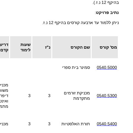
בהיקף 12 נ.ז.).
נתיב פרויקט
:
ניתן ללמוד עד ארבעה קורסים בהיקף 12 נ.ז.
שעות
דריש
מס' קורס
שם הקורס
נ"ז
לימוד
קדם
0540.5000
סמינר בית ספרי
משוו
מכניקת זורמים
0540.5300
3
3
דיפרנ
מתקדמת
ואינט
מתמט
0540.5400
תורת האלסטיות
3
3
מכניק