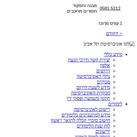
מבנה ותפקוד
0581.5212
חומרים מרוכבים
1.קורס מרוכז
< הקודם
מידע כללי
יצירת קשר ודרכי הגעה
אלפון
דרושים
נהלי האוניברסיטה
מכרזים
מידע לשעת חירום
מבקרת האוניברסיטה
תקנון משמעת ופסקי דין
לימודים
רישום לאוניברסיטה
מידע למתעניינים בלימודים
חישוב סיכויי קבלה לתואר ראשון
לוח שנת הלימודים
ידיעונים
כניסה לאזור האישי