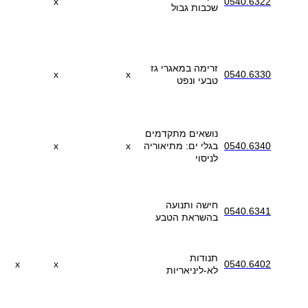
x
0540.6322
שכבות גבול
זרימה במאגרי גז
x
x
0540.6330
טבעי ונפט
נושאים מתקדמים
0540.6340
בגלי ים: מתיאוריה
x
x
לניסוי
חישה ותנועה
0540.6341
בהשראת הטבע
תנודות
x
x
0540.6402
לא-ליניאריות