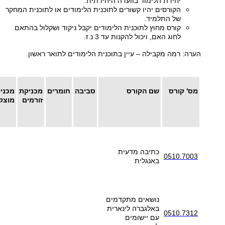
יחידת הלימוד בוועדה היחידתית.
הקורסים יהיו קשורים לתוכנית הלימודים או לתוכנית המחקר
של התלמיד.
קורס מחוץ לתוכנית הלימודים יקבל ניקוד ושקלול בהתאם
לחוג האם, ויכול להקנות עד 3 נ.ז.
הערה: רמה מקבילה – עיין בתוכנית הלימודים לתואר ראשון.
מס' קורס
שם הקורס
סביבה
חומרים
מכניקת
מכני
זורמים
מוצק
כתיבה מדעית
0510.7003
באנגלית
נושאים מתקדמים
באלגברה לינארית
0510.7312
עם יישומים