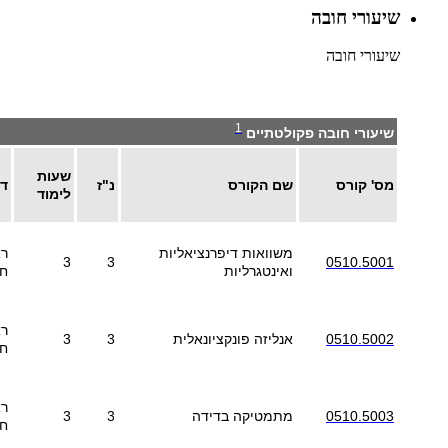
שיעורי חובה
שיעורי חובה
1
שיעורי חובה פקולטתיים
שעות
מס' קורס
שם הקורס
נ"ז
דר
לימוד
משוואות דיפרנציאליות
רא
3
3
0510.5001
ואינטגרליות
ח
רא
0510.5002
אנליזה פונקציונאלית
3
3
ח
רא
0510.5003
מתמטיקה בדידה
3
3
ח