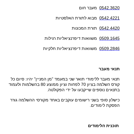
0542.3620
מעבר חום
0542.4221
מבוא לתורת האלסטיות
0542.4420
תורת המכונות
0509.1645
משוואות דיפרנציאליות רגילות
0509.2846
משוואות דיפרנציאליות חלקיות
תנאי מעבר
תנאי מעבר ללימודי תואר שני במעמד "מן המניין" יהיו: סיום כל
קורס השלמה בציון 70 לפחות וציון ממוצע 80 בהשלמות ולעמוד
בתנאים נוספים שייקבעו על ידי הפקולטה.
כישלון סופי בשני רישומים עוקבים באחד מקורסי ההשלמה גורר
הפסקת לימודים.
תוכנית הלימודים