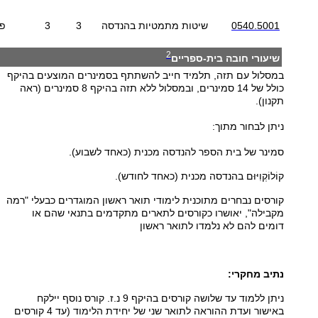
0540.5001
שיטות מתמטיות בהנדסה
3
3
פו
2
שיעורי חובה בית-ספריים
במסלול עם תזה, תלמיד חייב להשתתף בסמינרים המוצעים בהיקף
כולל של 14 סמינרים, ובמסלול ללא תזה בהיקף 8 סמינרים (ראה
תקנון).
ניתן לבחור מתוך:
סמינר של בית הספר להנדסה מכנית (כאחד לשבוע).
קוֹלוֹקְוִיּוּם בהנדסה מכנית (כאחד לחודש).
קורסים נבחרים מתוכנית לימודי תואר ראשון המוגדרים כבעלי "רמה
מקבילה", יאושרו כקורסים לתארים מתקדמים בתנאי שהם או
דומים להם לא נלמדו לתואר ראשון
נתיב מחקרי:
ניתן ללמוד עד שלושה קורסים בהיקף 9 נ.ז. קורס נוסף יילקח
באישור ועדת ההוראה לתואר שני של יחידת הלימוד (עד 4 קורסים