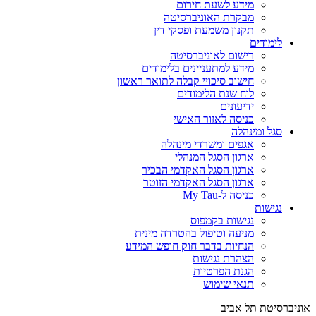
מידע לשעת חירום
מבקרת האוניברסיטה
תקנון משמעת ופסקי דין
לימודים
רישום לאוניברסיטה
מידע למתעניינים בלימודים
חישוב סיכויי קבלה לתואר ראשון
לוח שנת הלימודים
ידיעונים
כניסה לאזור האישי
סגל ומינהלה
אגפים ומשרדי מינהלה
ארגון הסגל המנהלי
ארגון הסגל האקדמי הבכיר
ארגון הסגל האקדמי הזוטר
כניסה ל-My Tau
נגישות
נגישות בקמפוס
מניעה וטיפול בהטרדה מינית
הנחיות בדבר חוק חופש המידע
הצהרת נגישות
הגנת הפרטיות
תנאי שימוש
אוניברסיטת תל אביב