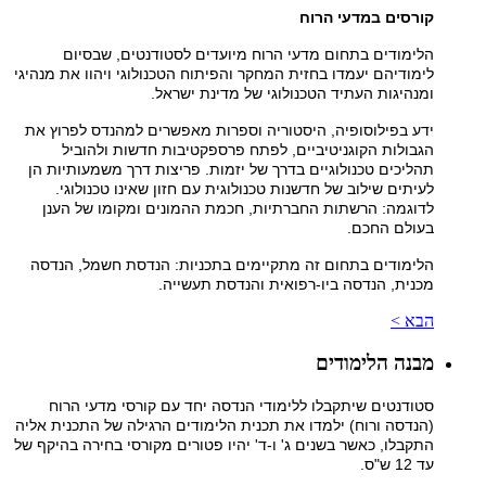
קורסים במדעי הרוח
הלימודים בתחום מדעי הרוח מיועדים לסטודנטים, שבסיום
לימודיהם יעמדו בחזית המחקר והפיתוח הטכנולוגי ויהוו את מנהיגי
ומנהיגות העתיד הטכנולוגי של מדינת ישראל.
ידע בפילוסופיה, היסטוריה וספרות מאפשרים למהנדס לפרוץ את
הגבולות הקוגניטיביים, לפתח פרספקטיבות חדשות ולהוביל
תהליכים טכנולוגיים בדרך של יזמות. פריצות דרך משמעותיות הן
לעיתים שילוב של חדשנות טכנולוגית עם חזון שאינו טכנולוגי.
לדוגמה: הרשתות החברתיות, חכמת ההמונים ומקומו של הענן
בעולם החכם.
הלימודים בתחום זה מתקיימים בתכניות: הנדסת חשמל, הנדסה
מכנית, הנדסה ביו-רפואית והנדסת תעשייה.
הבא >
מבנה הלימודים
סטודנטים שיתקבלו ללימודי הנדסה יחד עם קורסי מדעי הרוח
(הנדסה ורוח) ילמדו את תכנית הלימודים הרגילה של התכנית אליה
התקבלו, כאשר בשנים ג' ו-ד' יהיו פטורים מקורסי בחירה בהיקף של
עד 12 ש"ס.