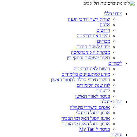
מידע כללי
יצירת קשר ודרכי הגעה
אלפון
דרושים
נהלי האוניברסיטה
מכרזים
מידע לשעת חירום
מבקרת האוניברסיטה
תקנון משמעת ופסקי דין
לימודים
רישום לאוניברסיטה
מידע למתעניינים בלימודים
חישוב סיכויי קבלה לתואר ראשון
לוח שנת הלימודים
ידיעונים
כניסה לאזור האישי
סגל ומינהלה
אגפים ומשרדי מינהלה
ארגון הסגל המנהלי
ארגון הסגל האקדמי הבכיר
ארגון הסגל האקדמי הזוטר
כניסה ל-My Tau
נגישות