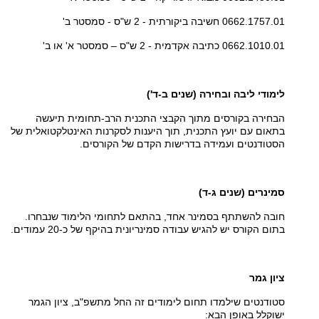
0662.1757.01 חשיבה ביקורתית - 2 ש"ס - סמסטר ב'
0662.1010.01 כתיבה אקדמית - 2 ש"ס – סמסטר א' או ב'
לימודי ליבה ובחירה (שנים ב-ד')
הבחירה בקורסים מתוך הקבצי התכנית הרב-תחומית תיעשה
בתאום עם יועץ התכנית, תוך היענות לסקרנות האינטלקטואלית של
הסטודנטים ועמידה בדרישות הקדם של הקורסים.
סמינרים (שנים ג-ד)
חובה להשתתף בסמינר אחד, בהתאם לתחומי הלימוד שנבחרו.
בתום הקורס יש להגיש עבודה סמינריונית בהיקף של כ-20 עמודים.
ציון גמר
סטודנטים שילמדו תחום לימודים זה החל מתשפ"ב, ציון הגמר
ישוקלל באופן הבא: