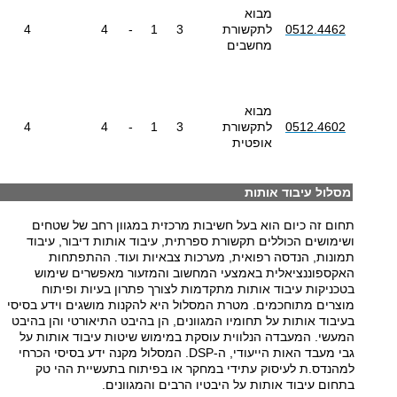
מבוא
0512.4462
לתקשורת
3
1
-
4
4
מחשבים
מבוא
0512.4602
לתקשורת
3
1
-
4
4
אופטית
מסלול עיבוד אותות
תחום זה כיום הוא בעל חשיבות מרכזית במגוון רחב של שטחים
ושימושים הכוללים תקשורת ספרתית, עיבוד אותות דיבור, עיבוד
תמונות, הנדסה רפואית, מערכות צבאיות ועוד. ההתפתחות
האקספוננציאלית באמצעי המחשוב והמזעור מאפשרים שימוש
בטכניקות עיבוד אותות מתקדמות לצורך פתרון בעיות ופיתוח
מוצרים מתוחכמים. מטרת המסלול היא להקנות מושגים וידע בסיסי
בעיבוד אותות על תחומיו המגוונים, הן בהיבט התיאורטי והן בהיבט
המעשי. המעבדה הנלווית עוסקת במימוש שיטות עיבוד אותות על
גבי מעבד האות הייעודי, ה-
DSP
. המסלול מקנה ידע בסיסי הכרחי
למהנדס.ת לעיסוק עתידי במחקר או בפיתוח בתעשיית ההי טק
בתחום עיבוד אותות על היבטיו הרבים והמגוונים.