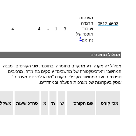
מערכות
הדמיה
0512.4603
ועיבוד
4
4
-
1
3
אופטי של
6
נתונים
מסלול מחשבים
מסלול זה מקנה ידע מתקדם בחומרה ובתוכנה. שני הקורסים "מבנה
המחשב" ו"ארכיטקטורה של מחשבים" עוסקים בחומרה, מרכיבים
ספרתיים ועד למחשוב מקבילי. הקורס "מבוא לתכנות מערכות"
עוסק בעקרונות של מערכות הפעלה ובמהדרים.
מס' קורס
שם הקורס
ש'
ת'
מ'
סה"כ שעות
משקל