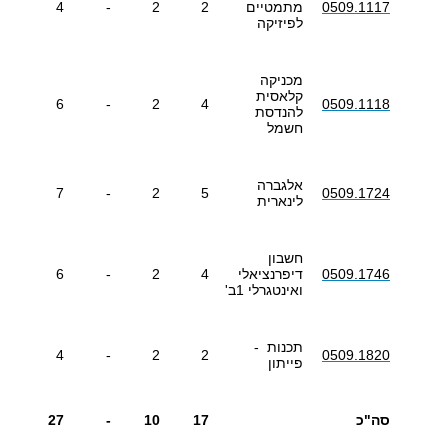
0509.1117
מתמטיים
2
2
-
4
לפיזיקה
מכניקה
קלאסית
6
-
2
4
0509.1118
להנדסת
חשמל
אלגברה
7
-
2
5
0509.1724
לינארית
חשבון
0509.1746
דיפרנציאלי
4
2
-
6
ואינטגרלי 1ב'
תכנות -
4
-
2
2
0509.1820
פייתון
סה"כ
17
10
-
27