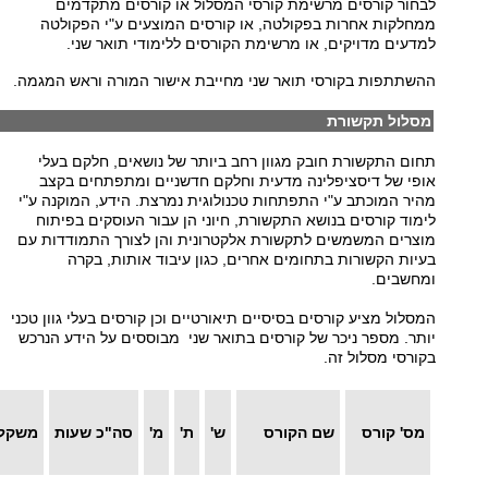
לבחור קורסים מרשימת קורסי המסלול או קורסים מתקדמים
ממחלקות אחרות בפקולטה, או קורסים המוצעים ע"י הפקולטה
למדעים מדויקים, או מרשימת הקורסים ללימודי תואר שני.
ההשתתפות בקורסי תואר שני מחייבת אישור המורה וראש המגמה.
מסלול תקשורת
תחום התקשורת חובק מגוון רחב ביותר של נושאים, חלקם בעלי
אופי של דיסציפלינה מדעית וחלקם חדשניים ומתפתחים בקצב
מהיר המוכתב ע"י התפתחות טכנולוגית נמרצת. הידע, המוקנה ע"י
לימוד קורסים בנושא התקשורת, חיוני הן עבור העוסקים בפיתוח
מוצרים המשמשים לתקשורת אלקטרונית והן לצורך התמודדות עם
בעיות הקשורות בתחומים אחרים, כגון עיבוד אותות, בקרה
ומחשבים.
המסלול מציע קורסים בסיסיים תיאורטיים וכן קורסים בעלי גוון טכני
יותר. מספר ניכר של קורסים בתואר שני מבוססים על הידע הנרכש
בקורסי מסלול זה.
מס' קורס
שם הקורס
ש'
ת'
מ'
סה"כ שעות
משקל