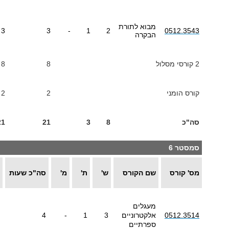
מבוא לתורת
3
3
-
1
2
0512.3543
הבקרה
2 קורסי מסלול
8
8
קורס הומני
2
2
סה"כ
8
3
21
21
סמסטר 6
מס' קורס
שם הקורס
ש'
ת'
מ'
סה"כ שעות
מעגלים
0512.3514
אלקטרוניים
3
1
-
4
ספרתיים