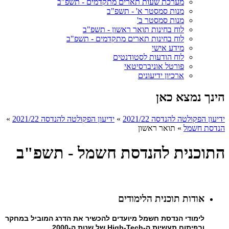
מערכת שעות תארים מתקדמים - תשפ"ב
מנות סמסטר א' - תשפ"ב
מנות סמסטר ב'
לוח בחינות תואר ראשון - תשפ"ב
לוח בחינות תארים מתקדמים - תשפ"ב
מידע אישי
לוח הודעות לסטודנטים
פורטל אוניברסיטאי
ארכיון ידיעונים
הינך נמצא כאן
ידיעון הפקולטה להנדסה 2021/22
»
ידיעון הפקולטה להנדסה 2021/22
»
הנדסת חשמל
»
תואר ראשון
התוכנית להנדסת חשמל - תשפ"ב
אודות תוכנית הלימודים
לימודי הנדסת חשמל מיועדים להכשיר את הדרג המוביל במחקר
ובפיתוח תעשיות ה‑
High-Tech
של שנות ה-2000.