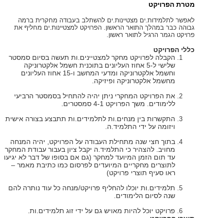
מטרת הפרויקט
לאפשר לתלמידות.ים מצטיינות.ים להשתלב בעבודה מחקרית ברמה
גבוהה כבר במהלך התואר הראשון. הפרויקט למצטיינות.ים מחליף את
פרויקט הגמר הרגיל לתואר ראשון.
כללי הפרויקט
הקבלה לפרויקט מחקר למצטיינים.ות תעשה בסיום סמסטר
שלישי ל-5 אחוז העליונים בתוכנית חשמל אלקטרוניקה
וחשמל אלקטרוניקה ומדעי המחשב ו-15 אחוז העליונים
מחשמל אלקטרוניקה ופיזיקה.
את הפרויקט המחקרי ניתן יהיה להתחיל בסמסטר הרביעי
ללימודים. משך הפרויקט 4-1 סמסטרים.
התקשרות בין מנחים.ות לתלמידים.ות תתבצע בצורה אישית
ויזומה על ידי התלמיד.ה.
בתוך חצי שנה מתחילת העבודה על הפרויקט, יהיה המנחה
מחויב. להצהיר כי התלמיד.ה יקבל ציון בעבור עבודת המחקר
עד תום הזמן המיועד למחקר (גם אם בסופו של דבר לא יגיעו
לתוצרים מחקריים המיועדים לפרסום כמו כתיבת מאמר –
ראו סעיף תוצרי פרויקט)
תלמידים.ות יוכלו להחליף פרויקט/מנחה כל עוד נותרה להם
שנה לסיום הלימודים.
פרויקט יוכל להיות מאויש גם על ידי זוג תלמידים.ות.