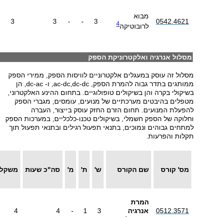
מבוא
3
3
-
-
3
0542.4621
4
לרובוטיקה
מסלול אנרגיה ואלקטרוניקת הספק
מסלול זה עוסק במעגלים אלקטרוניים לוויסות הספק, ממירי הספק
ממותגים בתדר גבוה להמרת הספק, ac-dc,dc-dc, ו- dc-ac, הן
בשיקולי בקרה והן בשיקולים טופולוגיים. בתחום ההינע האלקטרוני,
מטפלים בהיבטים מערכתיים של מנועים, עומסים, מגברי הספק
להפעלת המנועים. תחום הזרם החזק עוסק בייצור, העברה
וחלוקה של הספק חשמלי, בשיקולים טכנו-כלכליים, במערכות הספק
למתחים גבוהים ונמוכים, בתנאי תפעול רגילים ובתנאי תפעול תוך
תקלות והפרעות.
מס' קורס
שם הקורס
ש'
ת'
מ'
סה"כ שעות
משקל
המרת
0512.3571
אנרגיה
3
1
-
4
4