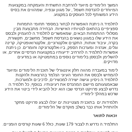
המשך הלימודים מיועד להרחבת התשתית והעמקתה במקצועות
המיוחדים להנדסת חשמל , על מגוון ענפיה, שמהווים את בסיס
הידע המשותף לכל העוסקים במקצוע.
לתלמיד.ה ניתנת האפשרות לבחור במספר תחומי התמחות
ספציפיים בהתאם לנטיותיו האישיות. הבחירה מתבצעת מבין
מסלולי ההתמחות הבאים, שמאפשרים לתלמיד.ה להעמיק ולבסס
את הידע שלו במגוון נושאים בהנדסת חשמל: מחשבים, תקשורת,
בקרה, עיבוד אותות, התקנים אלקטרוניים, אלקטרואופטיקה, קרינה
וגלים, אנרגיה ומערכות הספק, ביו-אלקטרוניקה וחומרים. כן ניתנת
אפשרות לתלמיד.ה להרחיב ידיעותיו במקצועות הנדסיים אחרים, או
להשלימן ולבססן בלימודים נוספים במתמטיקה או במדעים
מדויקים.
לימוד במעבדה מהווה חלק אינטגרלי של תוכנית הלימודים ומיועד
להמחיש ולבסס את החומר העיוני הנלמד בהרצאות ולהקנות
לתלמיד.ה ניסיון וגישה ישירה למכשירים, לרכיבים ולמערכות,
שבאמצעותם מיישם המהנדס את רעיונותיו. בנוסף, כל תלמיד.ה
נדרש לבצע פרויקט הנדסי שבו הוא יכול להביא לידי ביטוי את הידע
שרכש במהלך לימודיו.
תלמידות.ים בתוכנית מצטיינות.ים יוכלו לבצע פרויקט מחקר
ולהתחיל אותו כבר בשלב מוקדם של הלימודים.
זכאות לתואר
התלמיד.ה נדרש.ת לצבור 179 שעות, כולל 6 שעות קורסים הומניים.