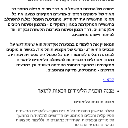
ייחודה של הנדסת החשמל הוא בכך שהיא מכילה מספר רב
מאוד של עיסוקים הנדסיים-מדעיים המקיפים כמעט את כל
תחומי התעשייה עתירת הידע. מהנדס.ת חשמל יכול.ה להשתלב
בתעשייה המתקדמת במגוון תפקידים - מתכנון ופיתוח רכיבים
אלקטרוניים, דרך תכנון ופיתוח מערכות תקשורת ובקרה ועד
לפיתוח ויישום מחשבים.
המאפיין את הלימודים במסגרת אקדמית הוא שימת דגש על
הבסיס התיאורטי-מדעי של מקצועות הלימוד. בגישה זו מוקנים
לבוגר.ת הכלים להתמודד עם כל טכנולוגיה עכשווית ועתידית.
כמו כן מסוגלים הבוגרים.ות להשתלב בלימודים לתארים
מתקדמים ובמחקר בתחומי ההנדסה השונים וכן במדעים
מדויקים - מתמטיקה, פיזיקה ומחשבים.
הבא >
מבנה תוכנית הלימודים וזכאות לתואר
מבנה תוכנית הלימודים
השלב הראשון בתוכנית הלימודים מוקדש להקניית התשתית
הפיזיקלית והכלים המתמטיים הדרושים לתלמיד.ה בהמשך
הלימודים ובפעילות העתידית כמהנדס.ת, וללימוד מקצועות
בסיסיים במדעי ההנדסה.