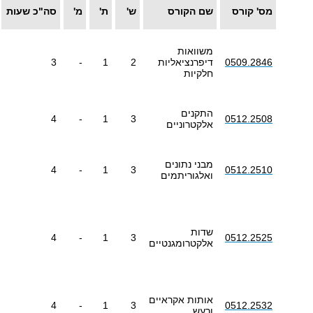
מס' קורס
שם הקורס
ש'
ת'
מ'
סה"כ שעות
משוואות
0509.2846
דיפרנציאליות
2
1
-
3
חלקיות
התקנים
4
-
1
3
0512.2508
אלקטרוניים
מבני נתונים
4
-
1
3
0512.2510
ואלגוריתמים
שדות
4
-
1
3
0512.2525
אלקטרומגנטיים
אותות אקראיים
4
-
1
3
0512.2532
ורעש