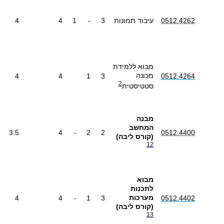
0512.4262
עיבוד תמונות
3
-
1
4
4
מבוא ללמידת
מכונה
4
4
1
3
0512.4264
2
סטטיסטית
מבנה
המחשב
3.5
4
-
2
2
0512.4400
(קורס ליבה)
12
מבוא
לתכנות
מערכות
4
4
-
1
3
0512.4402
(קורס ליבה)
13