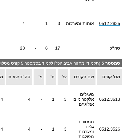
0512.2835
אותות ומערכות
3
1
-
4
סה"כ
17
6
-
23
סמסטר 5
(תלמידי מחזור אביב יוכלו ללמוד בסמסטר 5 קורס מסלול אחד)
מס' קורס
שם הקורס
ש'
ת'
מ'
סה"כ שעות
מש
מעגלים
0512.3513
אלקטרוניים
3
1
-
4
4
אנלוגיים
תמסורת
גלים
4
4
-
1
3
0512.3526
ומערכות
מפולגות