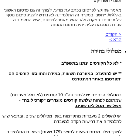
תוצרי הפרויקט
מאמר שהוגש לפרסום בכתב עת מדעי, לצורך זה גם פרסום ראשוני
ב-
ArXiv
ייחשב. במקרה זה התלמיד.ה לא נדרש להציג סיכום נוסף
של עבודתו. במקרה ולא הוגש מאמר לפרסום, יגיש התלמיד.ה
עבודה מסכמת עליה יהיה חתום המנחה.
< הקודם
הבא >
מסלולי בחירה
* לא כל הקורסים ינתנו בתשפ"ב
** יש להתעדכן במערכת השעות, במידה והתווספו קורסים הם
יתפרסמו באתר האינטרנט
במסלולי הבחירה יש לצבור סה"כ 10 קורסים (לא כולל מעבדות)
שמתוכם לפחות
שלושה קורסים מוגדרים "קורס ליבה" -
משלושה מסלולים שונים.
יש להשלים 2 מעבדות מתקדמות בשני מסלולים שונים, ובתנאי שיש
לתלמיד.ה את דרישות הקדם למעבדה.
לצורך מילוי מכסת השעות לתואר (179 שעות) רשאי.ת התלמיד.ה