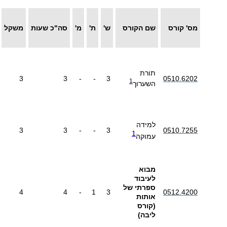
מס' קורס
שם הקורס
ש'
ת'
מ'
סה"כ שעות
משקל
תורת
3
3
-
-
3
0510.6202
1
השערוך
למידה
3
3
-
-
3
0510.7255
1
עמוקה
מבוא
לעיבוד
ספרתי של
4
4
-
1
3
0512.4200
אותות
(קורס
ליבה)