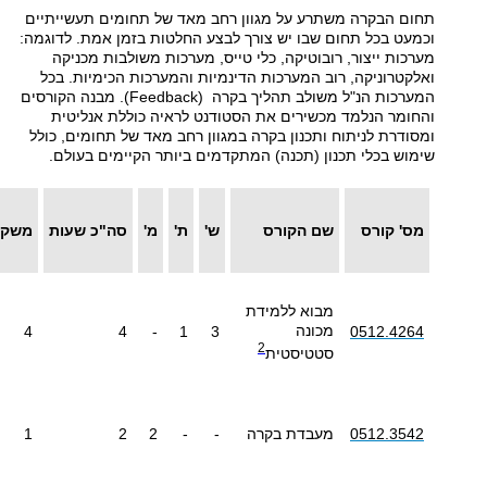
תחום הבקרה משתרע על מגוון רחב מאד של תחומים תעשייתיים
וכמעט בכל תחום שבו יש צורך לבצע החלטות בזמן אמת. לדוגמה:
מערכות ייצור, רובוטיקה, כלי טייס, מערכות משולבות מכניקה
ואלקטרוניקה, רוב המערכות הדינמיות והמערכות הכימיות. בכל
המערכות הנ"ל משולב תהליך בקרה (Feedback). מבנה הקורסים
והחומר הנלמד מכשירים את הסטודנט לראיה כוללת אנליטית
ומסודרת לניתוח ותכנון בקרה במגוון רחב מאד של תחומים, כולל
שימוש בכלי תכנון (תכנה) המתקדמים ביותר הקיימים בעולם.
מס' קורס
שם הקורס
ש'
ת'
מ'
סה"כ שעות
משקל
מבוא ללמידת
מכונה
4
4
-
1
3
0512.4264
2
סטטיסטית
0512.3542
מעבדת בקרה
-
-
2
2
1