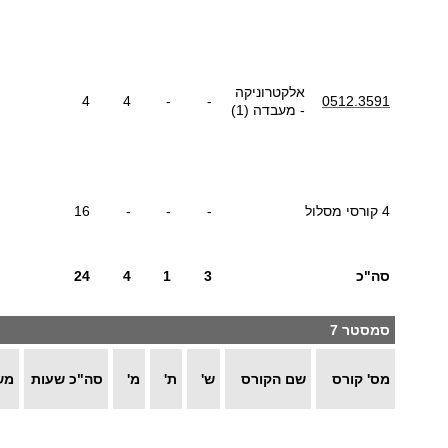
אלקטרוניקה
4
4
-
-
0512.3591
- מעבדה (1)
4 קורסי מסלול
-
-
-
16
סה"כ
3
1
4
24
סמסטר 7
מס' קורס
שם הקורס
ש'
ת'
מ'
סה"כ שעות
מש