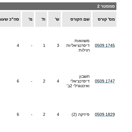
סמסטר 2
מס' קורס
שם הקורס
ש'
ת'
מ'
סה"כ שעות
משוואות
0509.1745
דיפרנציאליות
3
1
-
4
רגילות
חשבון
0509.1747
דיפרנציאלי
4
2
-
6
ואינטגרלי 2ב'
0509.1829
פיזיקה (2)
4
2
-
6