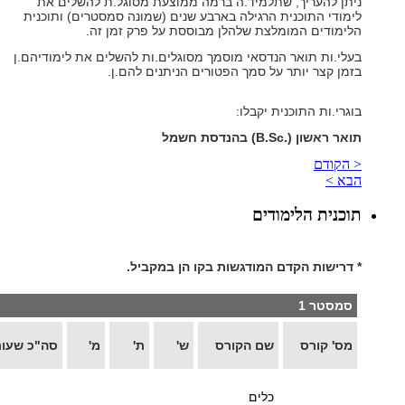
ניתן להעריך, שתלמיד.ה ברמה ממוצעת מסוגל.ת להשלים את
לימודי התוכנית הרגילה בארבע שנים (שמונה סמסטרים) ותוכנית
הלימודים המומלצת שלהלן מבוססת על פרק זמן זה.
בעלי.ות תואר הנדסאי מוסמך מסוגלים.ות להשלים את לימודיהם.ן
בזמן קצר יותר על סמך הפטורים הניתנים להם.ן.
בוגרי.ות התוכנית יקבלו:
תואר ראשון
(B.Sc.)
בהנדסת חשמל
< הקודם
הבא >
תוכנית הלימודים
* דרישות הקדם המודגשות בקו הן במקביל.
סמסטר 1
מס' קורס
שם הקורס
ש'
ת'
מ'
סה"כ שעו
כלים