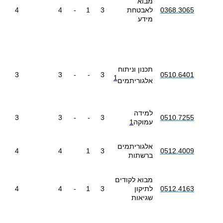
מבוא
0368.3065
לאבטחת
3
1
-
4
4
מידע
תכנון וניתוח
3
3
-
-
3
0510.6401
1
אלגוריתמים
למידה
3
3
-
-
3
0510.7255
עמוקה
1
אלגוריתמים
4
4
1
3
0512.4009
ברשתות
מבוא לקודים
0512.4163
לתיקון
3
1
-
4
4
שגיאות