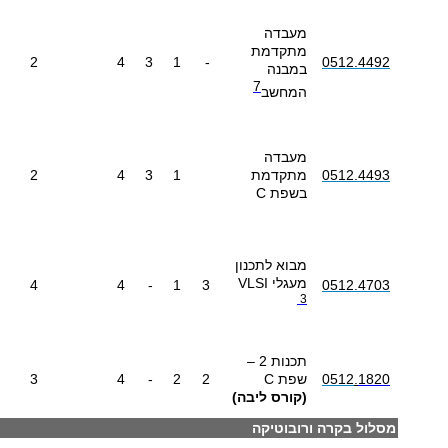
מעבדה
מתקדמת
2
4
3
1
-
0512.4492
במבנה
7
המחשב
מעבדה
0512.4493
מתקדמת
1
3
4
2
בשפת C
מבוא לתכנון
מעגלי VLSI
4
4
-
1
3
0512.4703
3
תכנות 2 –
1820
.
0512
שפת C
2
2
-
4
3
(קורס ליבה)
מסלול בקרה ורובוטיקה